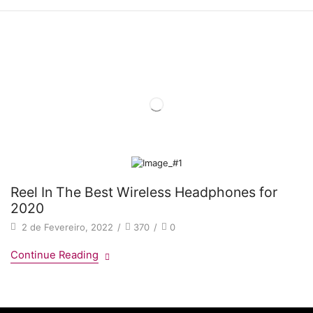
Home
Category: Security
Reel In The Best Wireless Headphones for
2020
2 de Fevereiro, 2022
/
370
/
0
Continue Reading