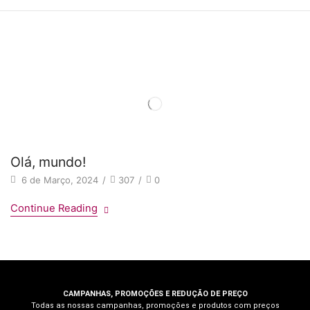
Home
Category: Sem Categoria
Olá, mundo!
6 de Março, 2024
/
307
/
0
Continue Reading
CAMPANHAS, PROMOÇÕES E REDUÇÃO DE PREÇO
Todas as nossas campanhas, promoções e produtos com preços